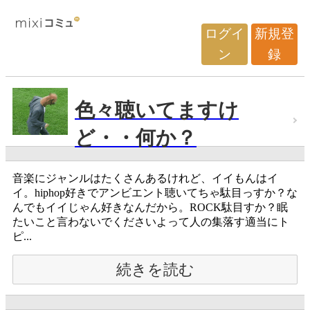
ログイ
新規登
ン
録
色々聴いてますけ
ど・・何か？
音楽にジャンルはたくさんあるけれど、イイもんはイ
イ。hiphop好きでアンビエント聴いてちゃ駄目っすか？な
んでもイイじゃん好きなんだから。ROCK駄目すか？眠
たいこと言わないでくださいよって人の集落す適当にト
ピ...
続きを読む