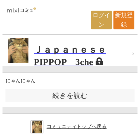
ログイ
新規登
ン
録
Ｊａｐａｎｅｓｅ
PIPPOP 3che
にゃんにゃん
続きを読む
コミュニティトップへ戻る