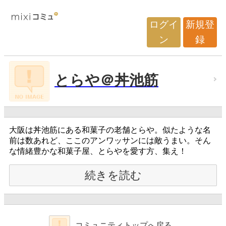
ログイ
新規登
ン
録
とらや＠丼池筋
大阪は丼池筋にある和菓子の老舗とらや。似たような名
前は数あれど、ここのアンワッサンには敵うまい。そん
な情緒豊かな和菓子屋、とらやを愛す方、集え！
続きを読む
コミュニティトップへ戻る