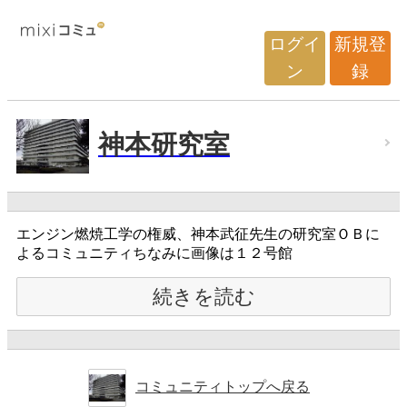
ログイ
新規登
ン
録
神本研究室
エンジン燃焼工学の権威、神本武征先生の研究室ＯＢに
よるコミュニティちなみに画像は１２号館
続きを読む
コミュニティトップへ戻る