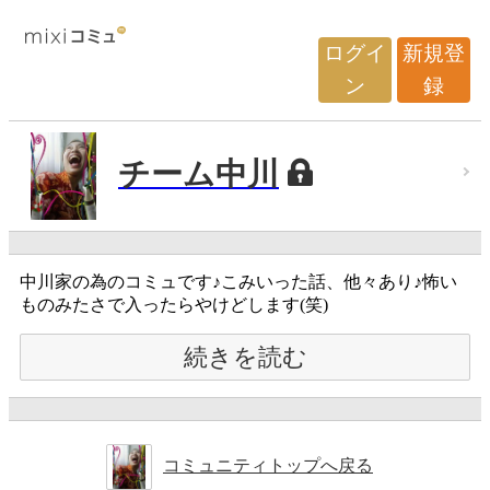
ログイ
新規登
ン
録
チーム中川
中川家の為のコミュです♪こみいった話、他々あり♪怖い
ものみたさで入ったらやけどします(笑)
続きを読む
コミュニティトップへ戻る