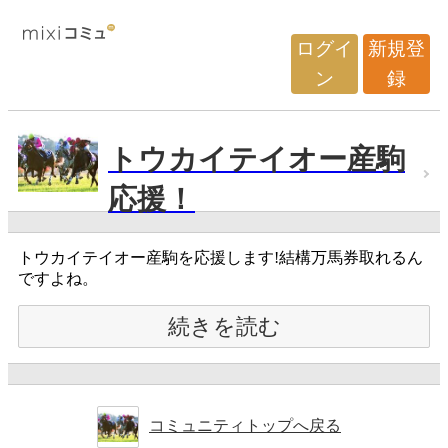
ログイ
新規登
ン
録
トウカイテイオー産駒
応援！
トウカイテイオー産駒を応援します!結構万馬券取れるん
ですよね。
続きを読む
コミュニティトップへ戻る