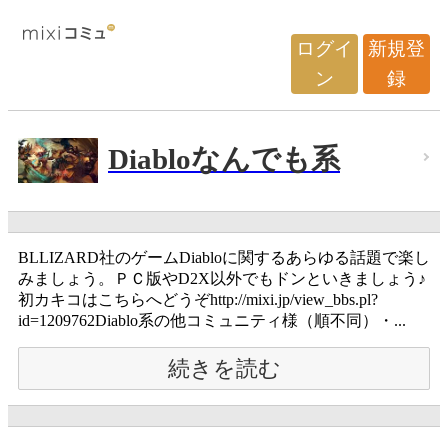
ログイ
新規登
ン
録
Diabloなんでも系
BLLIZARD社のゲームDiabloに関するあらゆる話題で楽し
みましょう。ＰＣ版やD2X以外でもドンといきましょう♪
初カキコはこちらへどうぞhttp://mixi.jp/view_bbs.pl?
id=1209762Diablo系の他コミュニティ様（順不同）・...
続きを読む