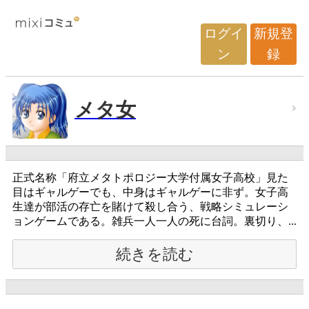
ログイ
新規登
ン
録
メタ女
正式名称「府立メタトポロジー大学付属女子高校」見た
目はギャルゲーでも、中身はギャルゲーに非ず。女子高
生達が部活の存亡を賭けて殺し合う、戦略シミュレーシ
ョンゲームである。雑兵一人一人の死に台詞。裏切り、...
続きを読む