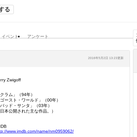
する
イベント
アンケート
2016年5月2日 13:23更新
rry Zwigoff
クラム」（94年）
ゴースト・ワールド」（00年）
バッド・サンタ」（03年）
日本公開された主な作品。）
MDB
tp://
www.imd
b.com/n
ame/nm0
959062/