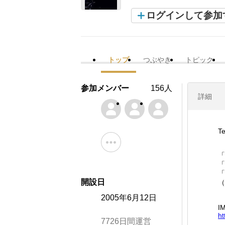
ログインして参加
トップ
つぶやき
トピック
参加メンバー
156人
詳細
Te
「
「
「
開設日
（
2005年6月12日
I
ht
7726日間運営