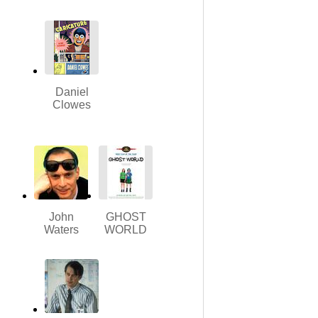
Daniel
Clowes
John
GHOST
Waters
WORLD