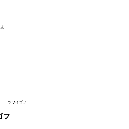
るよ
リー・ツワイゴフ
ゴフ