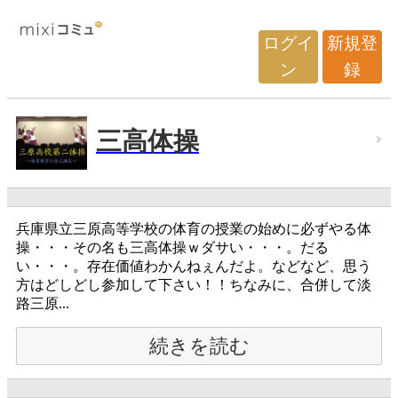
ログイ
新規登
ン
録
三高体操
兵庫県立三原高等学校の体育の授業の始めに必ずやる体
操・・・その名も三高体操ｗダサい・・・。だる
い・・・。存在価値わかんねぇんだよ。などなど、思う
方はどしどし参加して下さい！！ちなみに、合併して淡
路三原...
続きを読む