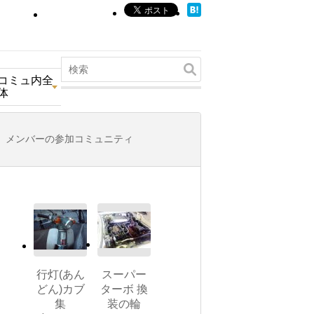
コミュ内全
体
メンバーの参加コミュニティ
行灯(あん
スーパー
どん)カブ
ターボ 換
集
装の輪