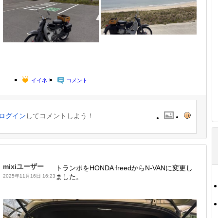
イイネ！
コメント
ログイン
してコメントしよう！
mixiユーザー
トランポをHONDA freedからN-VANに変更し
ました。
2025年11月16日 16:23