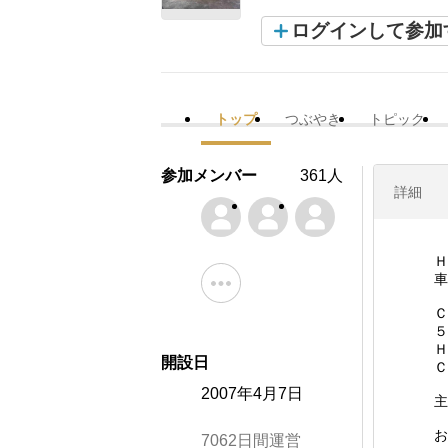
ログインして参加
トップ
つぶやき
トピック
参加メンバー
361人
詳細
Ｈ
車
Ｃ
５
Ｈ
開設日
Ｃ
2007年4月7日
主
お
7062日間運営