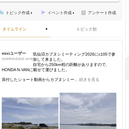
トピック作成
イベント作成
アンケート作成
タイムライン
トピック別
mixiユーザー
気仙沼カブヌシミーティング2026にc105で参
加して来ました。
2026年05月30日 19:59
自宅から250km程の距離がありますので、
HONDA N-VANに載せて運びました。
添付したショート動画からカブヌシミー...
続きを見る