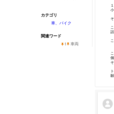
１
小
カテゴリ
そ
車、バイク
こ
話
関連ワード
こ
t
車両
こ
個
そ
ト
願