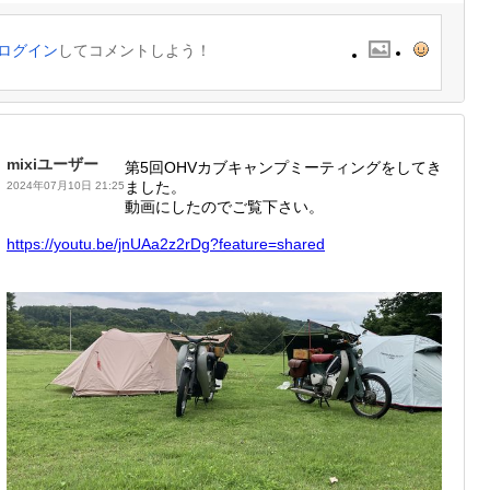
ログイン
してコメントしよう！
mixiユーザー
第5回OHVカブキャンプミーティングをしてき
ました。
2024年07月10日 21:25
動画にしたのでご覧下さい。
https:/
/youtu.
be/jnUA
a2z2rDg
?featur
e=share
d