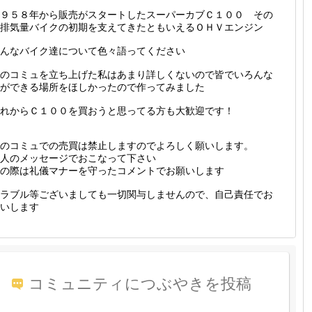
９５８年から販売がスタートしたスーパーカブＣ１００ その
排気量バイクの初期を支えてきたともいえるＯＨＶエンジン
んなバイク達について色々語ってください
のコミュを立ち上げた私はあまり詳しくないので皆でいろんな
ができる場所をほしかったので作ってみました
れからＣ１００を買おうと思ってる方も大歓迎です！
のコミュでの売買は禁止しますのでよろしく願いします。
人のメッセージでおこなって下さい
の際は礼儀マナーを守ったコメントでお願いします
ラブル等ございましても一切関与しませんので、自己責任でお
いします
コミュニティにつぶやきを投稿