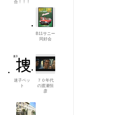
合！！！
B11サニー
同好会
迷子ペッ
７０年代
ト
の渡瀬恒
彦