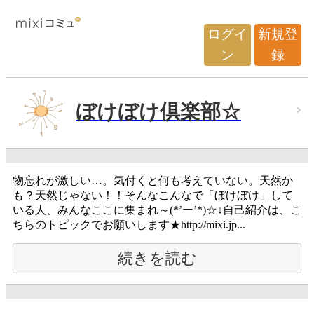
ログイ
新規登
ン
録
ぼけぼけ倶楽部☆
物忘れが激しい…。気付くと何も考えていない。天然か
も？天然じゃない！！そんなこんなで「ぼけぼけ」して
いる人、みんなここに集まれ～(*’ー’*)☆↓自己紹介は、こ
ちらのトピックでお願いします★http://mixi.jp...
続きを読む