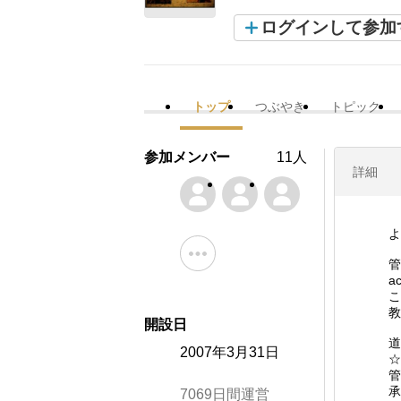
ログインして参加
トップ
つぶやき
トピック
参加メンバー
11人
詳細
よ
管
a
こ
教
開設日
道
2007年3月31日
☆
管
承
7069日間運営