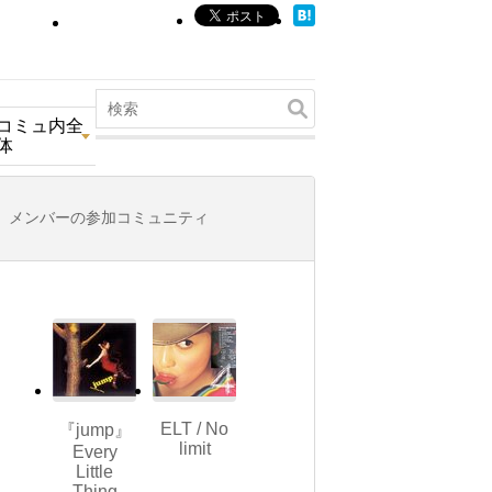
コミュ内全
体
メンバーの参加コミュニティ
ELT / No
『jump』
limit
Every
Little
Thing