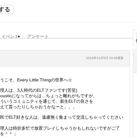
する
イベント
アンケート
2016年12月5日 23:08更新
うこそ、Every Little Thingの世界へ☆
理人は、3人時代のELTファンです(苦笑)
cousticになってからは…ちょっと離れがちですが、
ういうコミュニティを通じて、新生ELTの良さを
えて貰ったりしちゃおうかなーと。。。
民でELT好きな人は、遠慮無く集まって交流しちゃってください
理人は時折多忙で放置プレイしちゃうかもしれないですがご了
を＾＾；