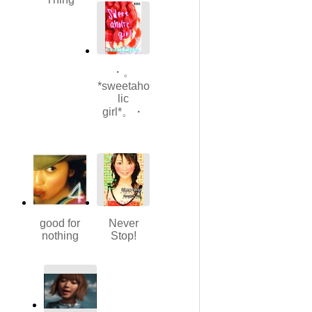
・。
*sweetaho
lic
girl*。・
good for
Never
nothing
Stop!