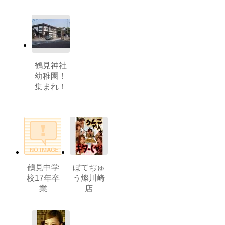
鶴見神社
幼稚園！
集まれ！
鶴見中学
ぼてぢゅ
校17年卒
う燦川崎
業
店