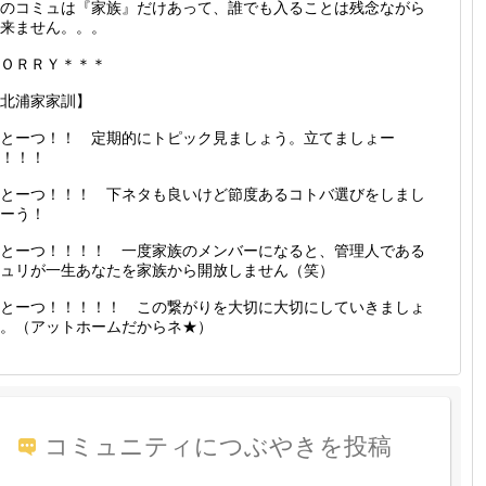
のコミュは『家族』だけあって、誰でも入ることは残念ながら
来ません。。。
ＯＲＲＹ＊＊＊
北浦家家訓】
とーつ！！ 定期的にトピック見ましょう。立てましょー
！！！
とーつ！！！ 下ネタも良いけど節度あるコトバ選びをしまし
ーう！
とーつ！！！！ 一度家族のメンバーになると、管理人である
ュリが一生あなたを家族から開放しません（笑）
とーつ！！！！！ この繋がりを大切に大切にしていきましょ
。（アットホームだからネ★）
コミュニティにつぶやきを投稿