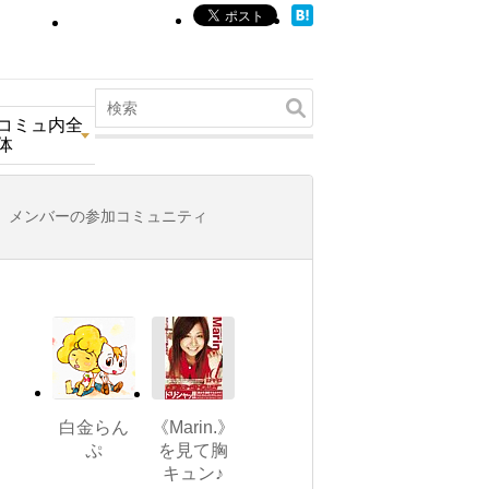
コミュ内全
体
メンバーの参加コミュニティ
白金らん
《Marin.》
ぷ
を見て胸
キュン♪