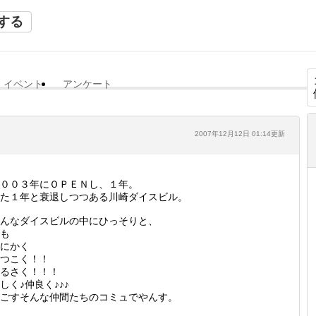
する
イベント
アンケート
2007年12月12日 01:14更新
００３年にＯＰＥＮし、１年。
た１年と衰退しつつある川崎ダイスビル。
んなダイスビルの中にひっそりと、
も
にかく
つこく！！
るさく！！！
しく♪仲良く♪♪♪
ごすそんな仲間たちのコミュでやんす。