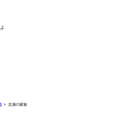
るよ
酒
北浦の家族