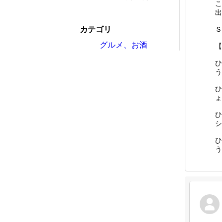
こ
出
カテゴリ
Ｓ
グルメ、お酒
【
ひ
う
ひ
ょ
ひ
シ
ひ
う