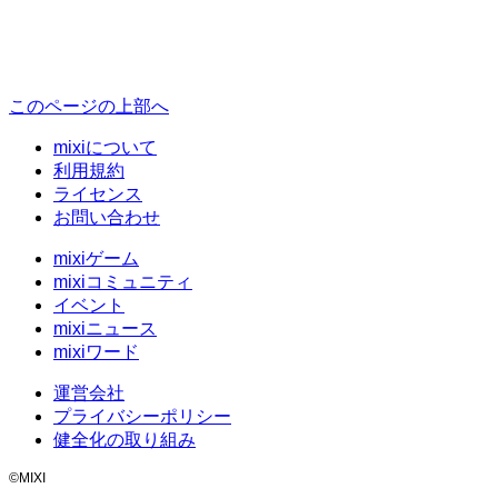
このページの上部へ
mixiについて
利用規約
ライセンス
お問い合わせ
mixiゲーム
mixiコミュニティ
イベント
mixiニュース
mixiワード
運営会社
プライバシーポリシー
健全化の取り組み
©MIXI