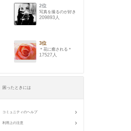
2位
写真を撮るのが好き
209893人
3位
＊花に癒される＊
17527人
困ったときには
コミュニティのヘルプ
利用上の注意