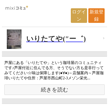
ログイ
新規登
ン
録
いりたてや(″ー゛)
芦屋にある「いりたてや」という珈琲屋のコミュニティ
です♪芦屋付近に住んでる方、そうでない方も是非行って
みてください☆味は保障します(●∀●)～店舗案内～芦屋珈
琲いりたてや住所：芦屋市西山町2-3メゾン栄光...
続きを読む