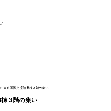
るよ
東京国際交流館 B棟３階の集い
B棟３階の集い