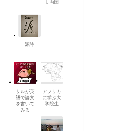
Ｕ両国
源詩
サルが英
アフリカ
語で論文
に学ぶ大
を書いて
学院生
みる