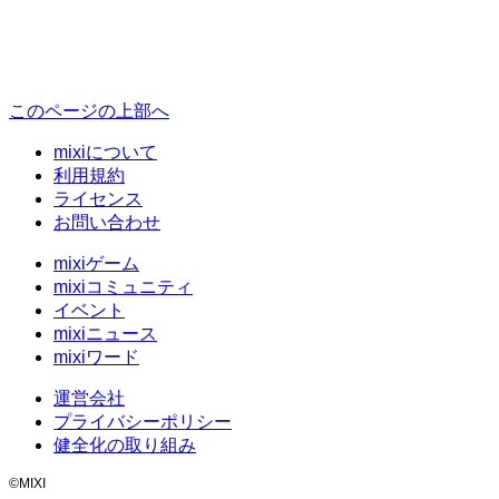
このページの上部へ
mixiについて
利用規約
ライセンス
お問い合わせ
mixiゲーム
mixiコミュニティ
イベント
mixiニュース
mixiワード
運営会社
プライバシーポリシー
健全化の取り組み
©MIXI