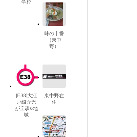
学校
味の十番
（東中
野）
[E38]大江
東中野在
戸線☆光
住
が丘駅&地
域