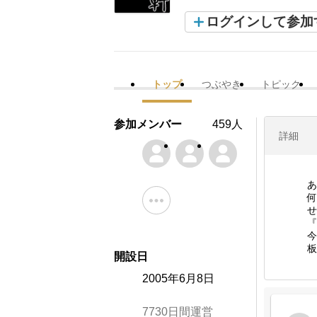
ログインして参加
トップ
つぶやき
トピック
参加メンバー
459人
詳細
あ
何
せ
『
今
板
開設日
2005年6月8日
7730日間運営