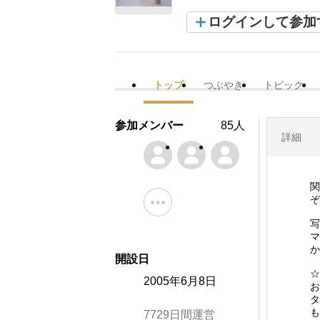
ログインして参加
トップ
つぶやき
トピック
参加メンバー
85人
詳細
関
ぞ
写
マ
か
開設日
☆
2005年6月8日
お
タ
も
7729日間運営