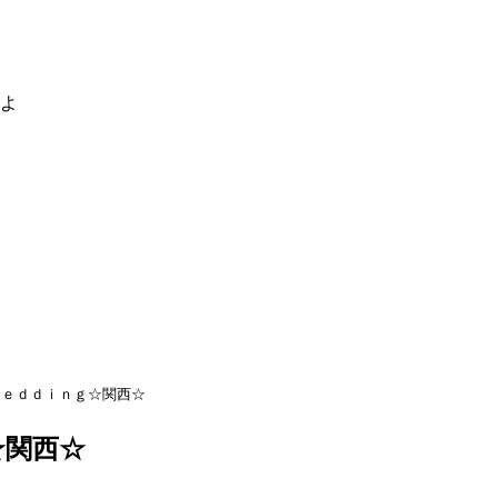
るよ
ｗｅｄｄｉｎｇ☆関西☆
☆関西☆