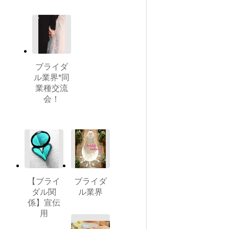
ブライダ
ル業界*同
業種交流
会！
【ブライ
ブライダ
ダル関
ル業界
係】宣伝
用