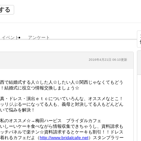
する
イベント
アンケート
2016年4月21日 06:10更新
西で結婚式する人☆した人☆したい人☆関西じゃなくてもどう
！結婚式に役立つ情報交換しましょう☆
真・ドレス・演出ｅｔｃについていろんな、オススメなとこ！
ッリジぶるーになってる人も、義母と対決してる人もどんどん
いて悩みを解決！
私のオススメ☆→梅田ハービス ブライダルカフェ
いしーいケーキ食べながら情報収集できちゃうし、資料請求も
ッチパネルで楽チン☆資料請求するとケーキも割引！！ドレス
着れるカフェだよ（
http://
www.bri
dalcafe
.net
）スタンプラリー