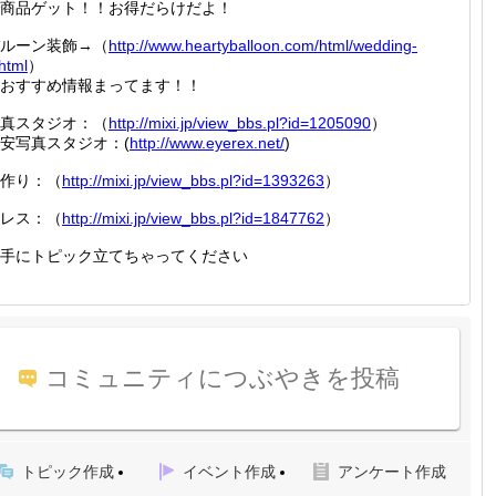
商品ゲット！！お得だらけだよ！
ルーン装飾→（
http://
www.hea
rtyball
oon.com
/html/w
edding-
html
）
おすすめ情報まってます！！
真スタジオ：（
http://
mixi.jp
/view_b
bs.pl?i
d=12050
90
）
安写真スタジオ：(
http://
www.eye
rex.net
/
)
作り：（
http://
mixi.jp
/view_b
bs.pl?i
d=13932
63
）
レス：（
http://
mixi.jp
/view_b
bs.pl?i
d=18477
62
）
手にトピック立てちゃってください
コミュニティにつぶやきを投稿
トピック作成
イベント作成
アンケート作成