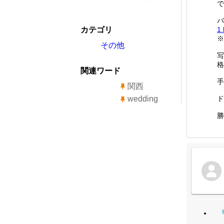
で
バ
カテゴリ
1.
※
その他
写
格
関連ワード
手
関西
wedding
ド
勝