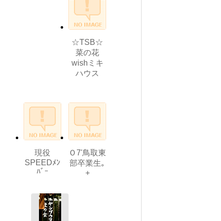
☆TSB☆
菜の花
wishミキ
ハウス
現役
Ｏ7'鳥取東
SPEEDﾒﾝ
部卒業生｡
ﾊﾞｰ
+