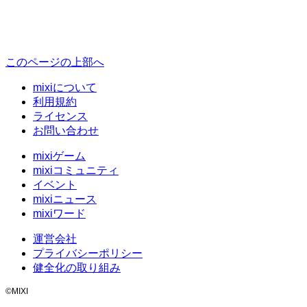
このページの上部へ
mixiについて
利用規約
ライセンス
お問い合わせ
mixiゲーム
mixiコミュニティ
イベント
mixiニュース
mixiワード
運営会社
プライバシーポリシー
健全化の取り組み
©MIXI