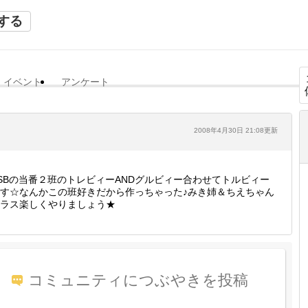
する
イベント
アンケート
2008年4月30日 21:08更新
SBの当番２班のトレビィーANDグルビィー合わせてトルビィー
す☆なんかこの班好きだから作っちゃった♪みき姉＆ちえちゃん
ラス楽しくやりましょう★
コミュニティにつぶやきを投稿