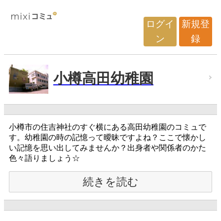
ログイ
新規登
ン
録
小樽高田幼稚園
小樽市の住吉神社のすぐ横にある高田幼稚園のコミュで
す。幼稚園の時の記憶って曖昧ですよね？ここで懐かし
い記憶を思い出してみませんか？出身者や関係者のかた
色々語りましょう☆
続きを読む