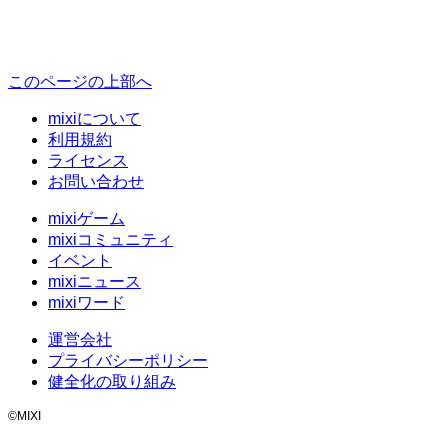
このページの上部へ
mixiについて
利用規約
ライセンス
お問い合わせ
mixiゲーム
mixiコミュニティ
イベント
mixiニュース
mixiワード
運営会社
プライバシーポリシー
健全化の取り組み
©MIXI