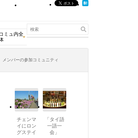
コミュ内全
体
メンバーの参加コミュニティ
チェンマ
「タイ語
イにロン
一語一
グステイ
会」