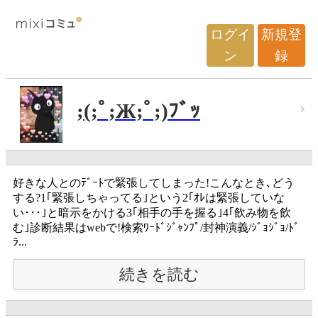
ログイ
新規登
ン
録
;(;ﾟ;Ж;ﾟ;)ﾌﾞｯ
好きな人とのﾃﾞｰﾄで緊張してしまった!こんなとき､どう
する?1｢緊張しちゃってる｣という2｢ｵﾚは緊張していな
い･･･｣と暗示をかける3｢相手の手を握る｣4｢飲み物を飲
む｣診断結果はwebで!検索ﾜｰﾄﾞｼﾞｬﾝﾌﾟ/封神演義/ｼﾞｮｼﾞｮ/ﾄﾞ
ﾗ...
続きを読む