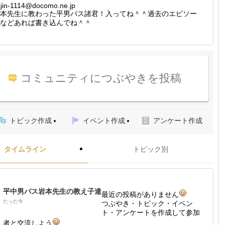
ajin-1114@docomo.ne.jp
本先生に教わった平男バス諸君！入ってね＾＾過去のエピソー
などあれば書き込んでね＾＾
コミュニティにつぶやきを投稿
トピック作成
イベント作成
アンケート作成
タイムライン
トピック別
平中男バス岩本先生の教え子達
最近の投稿がありません
たった今
つぶやき・トピック・イベン
ト・アンケートを作成して参加
者と交流しよう