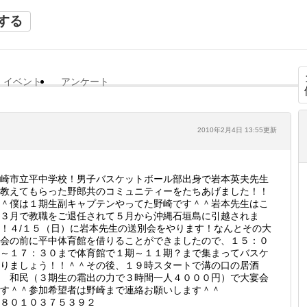
する
イベント
アンケート
2010年2月4日 13:55更新
崎市立平中学校！男子バスケットボール部出身で岩本英夫先生
教えてもらった野郎共のコミュニティーをたちあげました！！
＾僕は１期生副キャプテンやってた野崎です＾＾岩本先生はこ
３月で教職をご退任されて５月から沖縄石垣島に引越されま
！４/１５（日）に岩本先生の送別会をやります！なんとその大
会の前に平中体育館を借りることができましたので、１５：０
～１７：３０まで体育館で１期～１１期？まで集まってバスケ
りましょう！！＾＾その後、１９時スタートで溝の口の居酒
 和民（３期生の霜出の力で３時間一人４０００円）で大宴会
す＾＾参加希望者は野崎まで連絡お願いします＾＾
８０１０３７５３９２