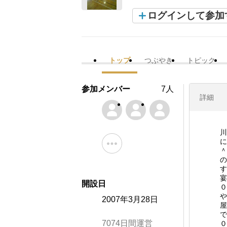
ログインして参加
トップ
つぶやき
トピック
参加メンバー
7人
詳細
川
に
＾
の
す
宴
開設日
０
や
2007年3月28日
屋
で
7074日間運営
０