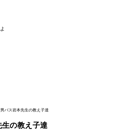
るよ
中男バス岩本先生の教え子達
先生の教え子達