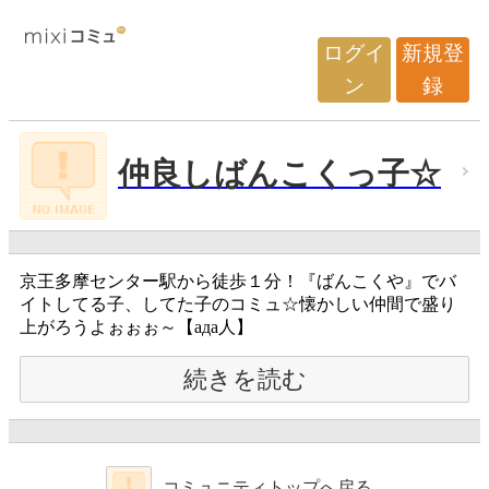
ログイ
新規登
ン
録
仲良しばんこくっ子☆
京王多摩センター駅から徒歩１分！『ばんこくや』でバ
イトしてる子、してた子のコミュ☆懐かしい仲間で盛り
上がろうよぉぉぉ～【ада人】
続きを読む
コミュニティトップへ戻る