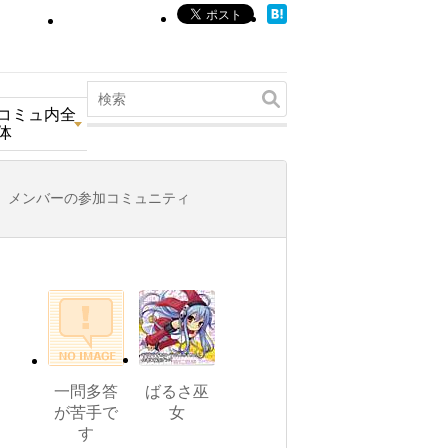
コミュ内全
体
メンバーの参加コミュニティ
一問多答
ばるさ巫
が苦手で
女
す