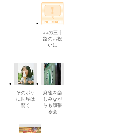
○○の三十
路のお祝
いに
そのボケ
麻雀を楽
に世界は
しみなが
驚く
らも頑張
る会