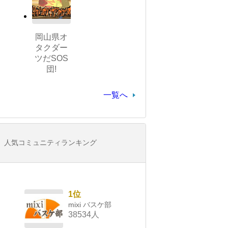
岡山県オ
タクダー
ツだSOS
団!
一覧へ
人気コミュニティランキング
1位
mixi バスケ部
38534人