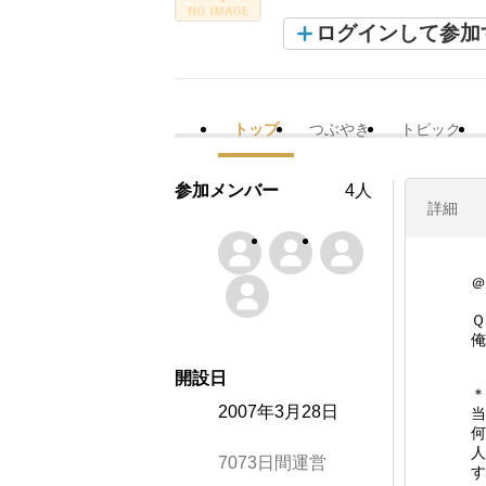
ログインして参加
トップ
つぶやき
トピック
参加メンバー
4人
詳細
＠
Ｑ
俺
開設日
＊
2007年3月28日
当
何
人
7073日間運営
す