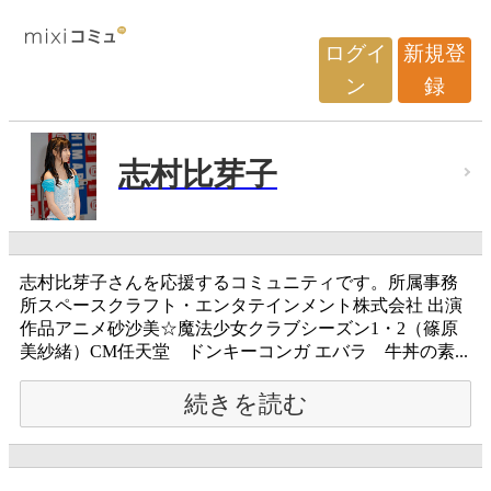
ログイ
新規登
ン
録
志村比芽子
志村比芽子さんを応援するコミュニティです。所属事務
所スペースクラフト・エンタテインメント株式会社 出演
作品アニメ砂沙美☆魔法少女クラブシーズン1・2（篠原
美紗緒）CM任天堂 ドンキーコンガ エバラ 牛丼の素...
続きを読む