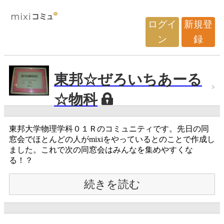
ログイ
新規登
ン
録
東邦☆ぜろいちあーる
☆物科
東邦大学物理学科０１Ｒのコミュニティです。先日の同
窓会でほとんどの人がmixiをやっているとのことで作成し
ました。これで次の同窓会はみんなを集めやすくな
る！？
続きを読む