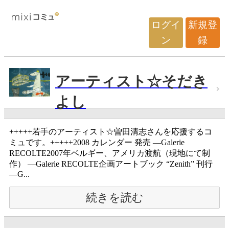
ログイ
新規登
ン
録
アーティスト☆そだき
よし
+++++若手のアーティスト☆曽田清志さんを応援するコ
ミュです。+++++2008 カレンダー 発売 ―Galerie
RECOLTE2007年ベルギー、アメリカ渡航（現地にて制
作） ―Galerie RECOLTE企画アートブック “Zenith” 刊行
―G...
続きを読む