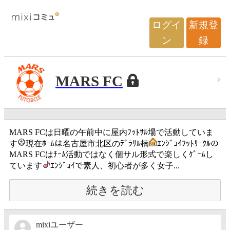
ログイ
新規登
ン
録
MARS FC
MARS FCは日曜の午前中に屋内ﾌｯﾄｻﾙ場で活動していま
す
現在ﾎｰﾑは名古屋市北区のﾃﾞﾗｻﾙ楠
ｴﾝｼﾞｮｲﾌｯﾄｻｰｸﾙの
MARS FCはﾁｰﾑ活動ではなく個サル形式で楽しくｹﾞｰﾑし
ています
ｴﾝｼﾞｮｲで素人、初心者が多く女子...
続きを読む
mixiユーザー