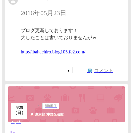
2016年05月23日
ブログ更新しております！
大したことは書いておりませんがｗ
http://
ibahach
iro.blo
g105.fc
2.com/
コメント
開催終了
5/29
（日）
東京都 (中野区沼袋)
2人