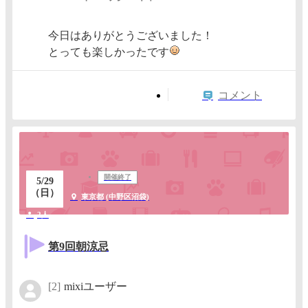
今日はありがとうございました！
とっても楽しかったです
コメント
開催終了
5/29
（日）
東京都 (中野区沼袋)
2人
第9回朝涼忌
[2]
mixiユーザー