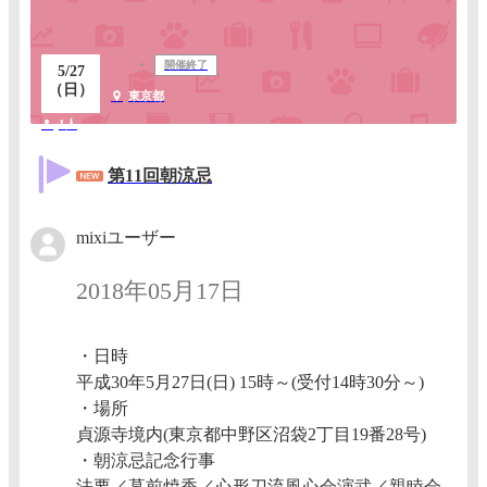
開催終了
5/27
（日）
東京都
1人
第11回朝涼忌
mixiユーザー
2018年05月17日
・日時
平成30年5月27日(日) 15時～(受付14時30分～)
・場所
貞源寺境内(東京都中野区沼袋2丁目19番28号)
・朝涼忌記念行事
法要／墓前焼香／心形刀流風心会演武／親睦会