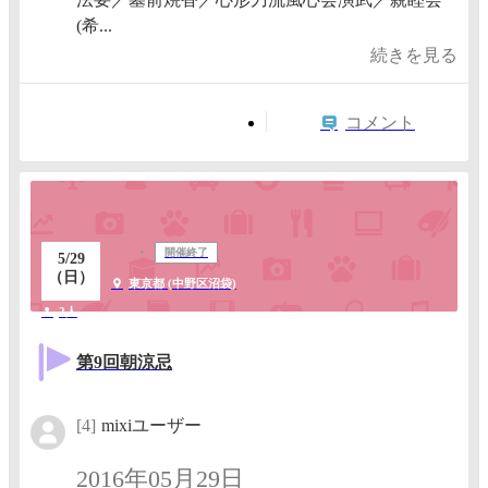
(希...
続きを見る
コメント
開催終了
5/29
（日）
東京都 (中野区沼袋)
2人
第9回朝涼忌
[4]
mixiユーザー
2016年05月29日