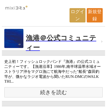
ログイ
新規登
ン
録
漁港＠公式コミュニテ
ィー
史上初！フィッシュロックバンド『漁港』の公式コミュ
二ティーです。【漁港沿革】1986年,南半球温帯水域オー
ストラリア沖をマグロ漁にて航海中だった"船長"森田釣
竿が、微かなラジオ電波から聞いたRUN-DMCのWALK
THI...
続きを読む