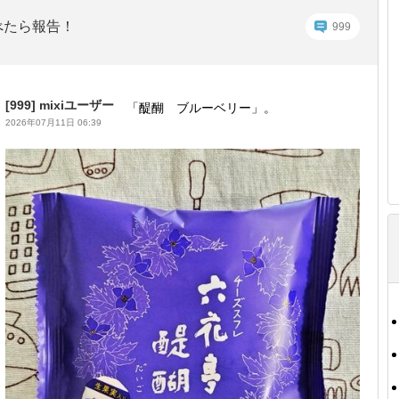
べたら報告！
999
[999]
mixiユーザー
「醍醐 ブルーベリー」。
2026年07月11日 06:39