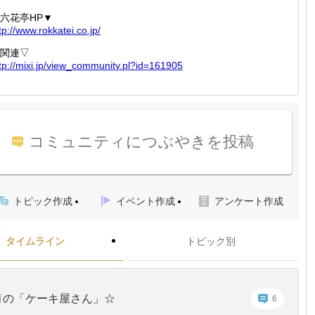
六花亭HP▼
tp://
www.rok
katei.c
o.jp/
関連▽
tp://
mixi.jp
/view_c
ommunit
y.pl?id
=161905
コミュニティにつぶやきを投稿
トピック作成
イベント作成
アンケート作成
タイムライン
トピック別
月の「ケーキ屋さん」☆
6