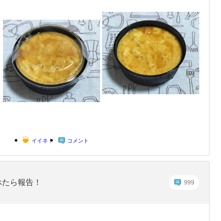
イイネ！
コメント
べたら報告！
999