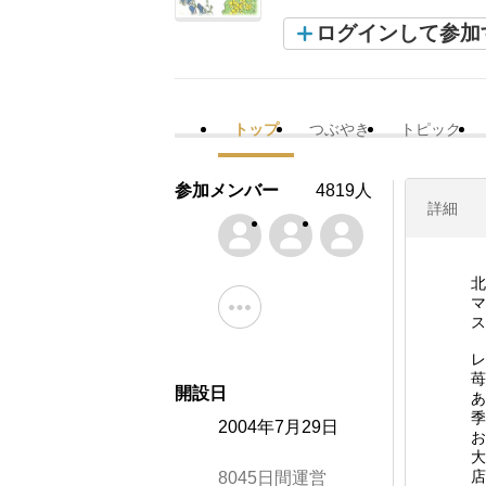
ログインして参加
トップ
つぶやき
トピック
参加メンバー
4819人
詳細
北
マ
ス
レ
苺
開設日
あ
季
2004年7月29日
お
大
店
8045日間運営