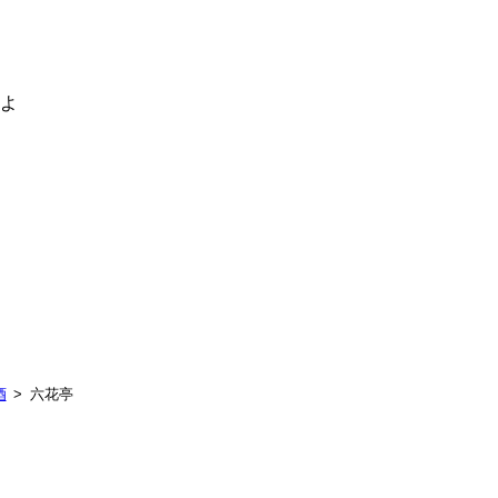
るよ
酒
六花亭