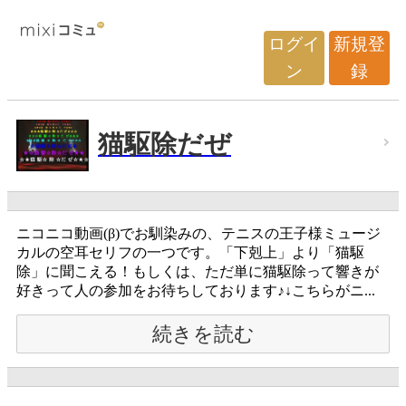
ログイ
新規登
ン
録
猫駆除だぜ
ニコニコ動画(β)でお馴染みの、テニスの王子様ミュージ
カルの空耳セリフの一つです。「下剋上」より「猫駆
除」に聞こえる！もしくは、ただ単に猫駆除って響きが
好きって人の参加をお待ちしております♪↓こちらがニ...
続きを読む