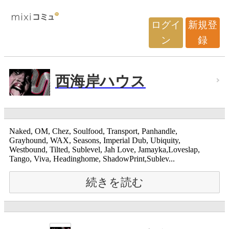
ログイ
新規登
ン
録
西海岸ハウス
Naked, OM, Chez, Soulfood, Transport, Panhandle,
Grayhound, WAX, Seasons, Imperial Dub, Ubiquity,
Westbound, Tilted, Sublevel, Jah Love, Jamayka,Loveslap,
Tango, Viva, Headinghome, ShadowPrint,Sublev...
続きを読む