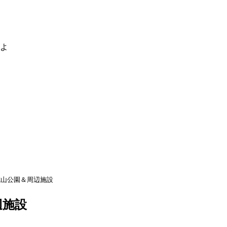
るよ
成山公園＆周辺施設
辺施設