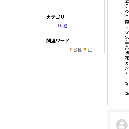
近
子
今
自
カテゴリ
開
地域
ク
な
5
関連ワード
高
高
公園
山
初
花
カ
お
と
な
熱