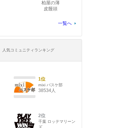
柏屋の薄
皮饅頭
一覧へ
人気コミュニティランキング
1位
mixi バスケ部
38534人
2位
千葉 ロッテマリーン
ズ