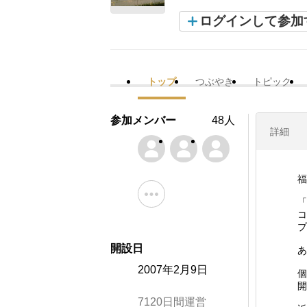
ログインして参加
トップ
つぶやき
トピック
参加メンバー
48人
詳細
「
コ
プ
開設日
あ
2007年2月9日
個
開
7120日間運営