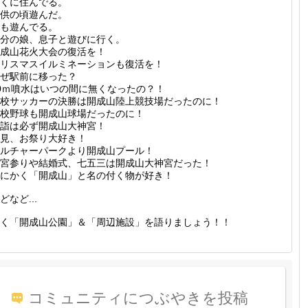
くに住んでる。
供の頃遊んだ。
も遊んでる。
分の娘、息子と遊びに行く。
成山花火大会の復活を！
リスマスイルミネーションも復活を！
ぜ駅前に移った？
0ｍ噴水はいつの間に無くなったの？！
校サッカーの決勝は開成山陸上競技場だったのに！
校野球も開成山球場だったのに！
詣は必ず開成山大神宮！
見、お祭り大好き！
ルチャーパークより開成山プール！
宮参りや結婚式、七五三は開成山大神宮だった！
にかく「開成山」と名の付く物が好き！
どなど...
く「開成山公園」＆「周辺施設」を語りましょう！！
コミュニティにつぶやきを投稿