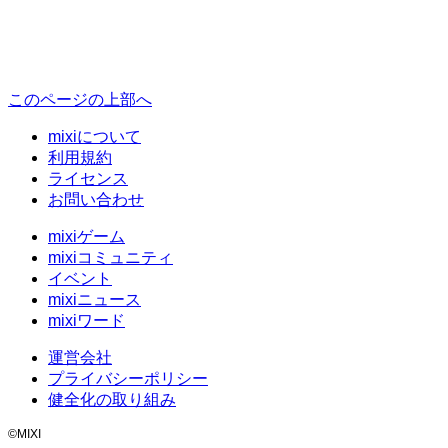
このページの上部へ
mixiについて
利用規約
ライセンス
お問い合わせ
mixiゲーム
mixiコミュニティ
イベント
mixiニュース
mixiワード
運営会社
プライバシーポリシー
健全化の取り組み
©MIXI