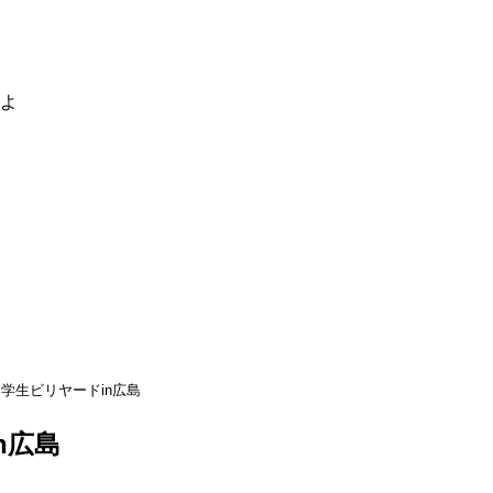
るよ
学生ビリヤードin広島
n広島