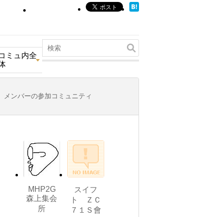
コミュ内全
体
メンバーの参加コミュニティ
MHP2G
スイフ
森上集会
ト ＺＣ
所
７１Ｓ會