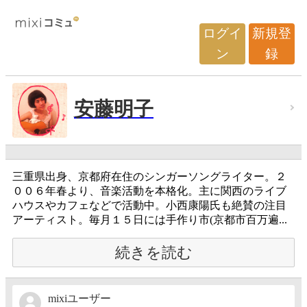
ログイ
新規登
ン
録
安藤明子
三重県出身、京都府在住のシンガーソングライター。２
００６年春より、音楽活動を本格化。主に関西のライブ
ハウスやカフェなどで活動中。小西康陽氏も絶賛の注目
アーティスト。毎月１５日には手作り市(京都市百万遍...
続きを読む
mixiユーザー