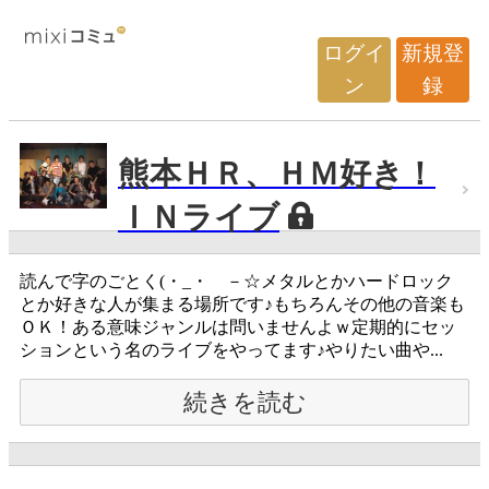
ログイ
新規登
ン
録
熊本ＨＲ、ＨＭ好き！
ＩＮライブ
読んで字のごとく(・_・ゞ－☆メタルとかハードロック
とか好きな人が集まる場所です♪もちろんその他の音楽も
ＯＫ！ある意味ジャンルは問いませんよｗ定期的にセッ
ションという名のライブをやってます♪やりたい曲や...
続きを読む