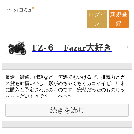
ログイ
新規登
ン
録
FZ-６ Fazar大好き
長途、街路、峠道など 何処でもいけるぜ、排気力とガ
ス貸も結構いいし、形がめちゃくちゃカコイイぜ、年末
に購入と予定されたのものです。完璧だったのものじゃ
～～～だいすきです へへへ
続きを読む