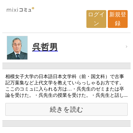
ログイ
新規登
ン
録
呉哲男
相模女子大学の日本語日本文学科（前・国文科）で古事
記万葉集など上代文学を教えていらっしゃるお方です。
ここのコミュに入られる方は…・呉先生のゼミまたは卒
論を受けた。・呉先生の授業を受けた。・呉先生と話し...
続きを読む