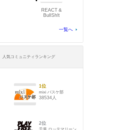
REACT &
BullSh!t
一覧へ
人気コミュニティランキング
1位
mixi バスケ部
38534人
2位
千葉 ロッテマリーン