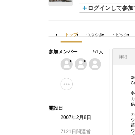
ログインして参加
トップ
つぶやき
トピック
参加メンバー
51人
詳細
0
C
冬
カ
供
開設日
カ
2007年2月8日
ウ
苗
ウ
7121日間運営