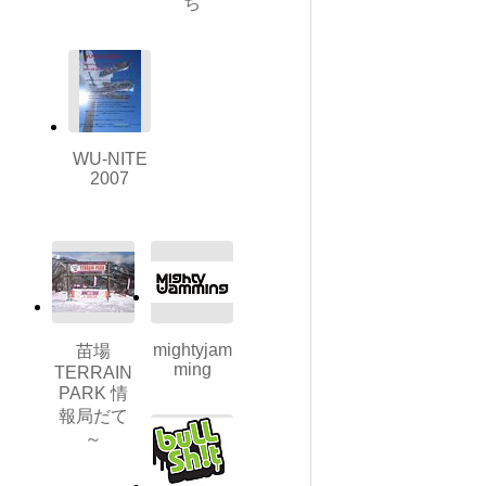
ち
WU-NITE
2007
mightyjam
苗場
ming
TERRAIN
PARK 情
報局だて
～