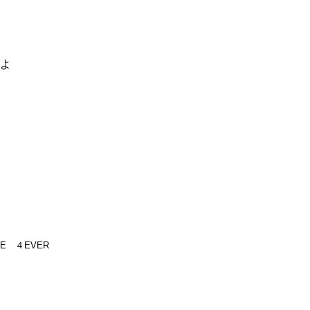
るよ
UE ４EVER