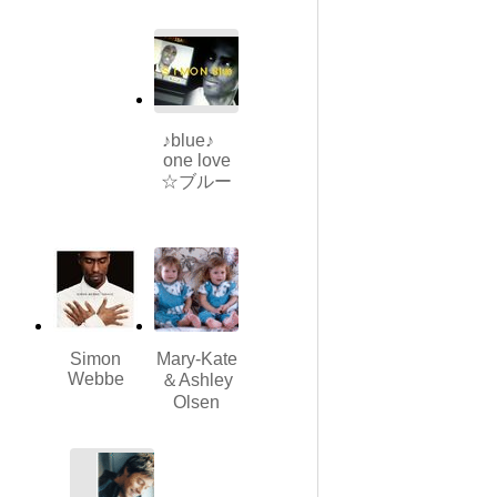
♪blue♪
one love
☆ブルー
Simon
Mary-Kate
Webbe
＆Ashley
Olsen