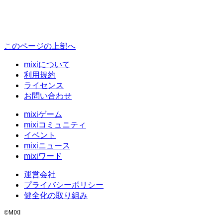
このページの上部へ
mixiについて
利用規約
ライセンス
お問い合わせ
mixiゲーム
mixiコミュニティ
イベント
mixiニュース
mixiワード
運営会社
プライバシーポリシー
健全化の取り組み
©MIXI