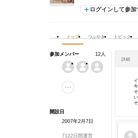
ログインして参加
トップ
つぶやき
トピック
参加メンバー
12人
詳細
イ
今
そ
い
そ
開設日
2007年2月7日
7122日間運営