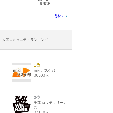
JUICE
一覧へ
人気コミュニティランキング
1位
mixi バスケ部
38533人
2位
千葉 ロッテマリーン
ズ
37118人