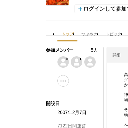
ログインして参加
トップ
つぶやき
トピック
参加メンバー
5人
詳細
高
グ
か
神
場
開設日
そ
2007年2月7日
頭
ふ
7122日間運営