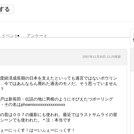
する
イベント
アンケート
2007年11月30日 11:25更新
度経済成長期の日本を支えたといっても過言ではないボウリン
…今ではあんなもん廃れた過去のモノだ。そう思っていません
？
戸は新長田・伝説の地に男根のようにそびえたつボーリング
・その名はphoenixxxxxxxxxxxxxxx
の昔は００７の撮影にも使われ、最近ではラストサムライの冒
シーンでも使われた。＊注：本当です
ぇーにっくす！はーいふぇーにっくす！