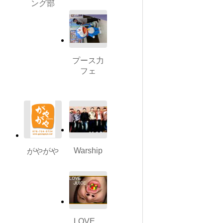
ング部
プース力
フェ
Warship
がやがや
LOVE