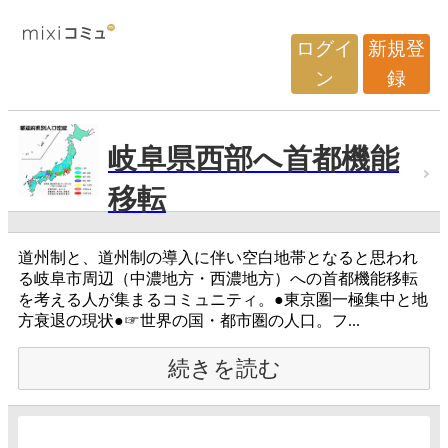
ログイ
新規登
ン
録
岐阜県西部へ首都機能
移転
道州制と、道州制の導入に伴い空白地帯となると思われ
る岐阜市周辺（中濃地方・西濃地方）への首都機能移転
を考える人が集まるコミュニティ。●東京圏一極集中と地
方衰退の現状●☞世界の国・都市圏の人口。フ...
続きを読む