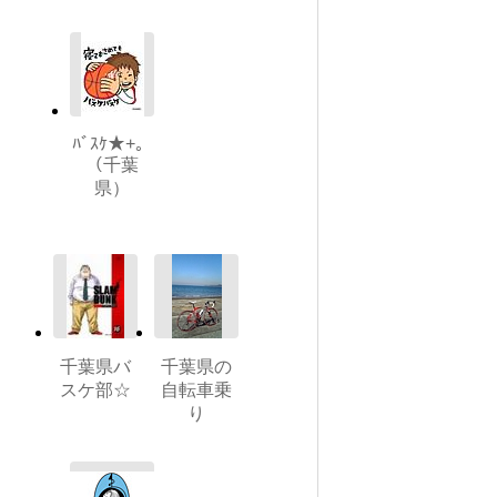
ﾊﾞｽｹ★+。
（千葉
県）
千葉県バ
千葉県の
スケ部☆
自転車乗
り