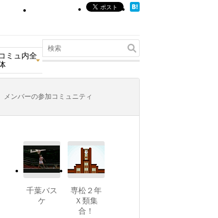
コミュ内全
体
メンバーの参加コミュニティ
千葉バス
専松２年
ケ
Ｘ類集
合！