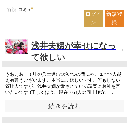
ログイ
新規登
ン
録
浅井夫婦が幸せになっ
て欲しい
うおぉお！！理の兵士達(!?)がいつの間にや、１○○○人越
え有難うございます、本当に…嬉しいです。何もしない
管理人ですが、浅井夫婦が愛されている現実にお礼を言
いたいです!!正しくは今、現在1063人の同士様方、...
続きを読む