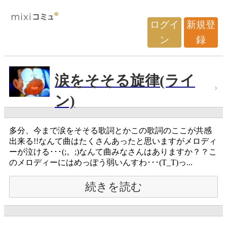
ログイ
新規登
ン
録
涙をそそる旋律(ライ
ン)
多分、今まで涙をそそる歌詞とかこの歌詞のここが共感
出来る!!なんて曲はたくさんあったと思いますがメロディ
ーが泣ける･･･(;。;)なんて曲みなさんはありますか？？こ
のメロディーにはめっぽう弱いんすわ･･･(T_T)っ...
続きを読む