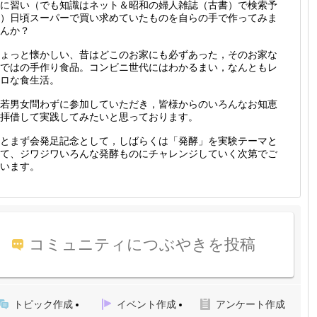
に習い（でも知識はネット＆昭和の婦人雑誌（古書）で検索予
）日頃スーパーで買い求めていたものを自らの手で作ってみま
んか？
ょっと懐かしい、昔はどこのお家にも必ずあった，そのお家な
ではの手作り食品。コンビニ世代にはわかるまい，なんともレ
ロな食生活。
若男女問わずに参加していただき，皆様からのいろんなお知恵
拝借して実践してみたいと思っております。
とまず会発足記念として，しばらくは「発酵」を実験テーマと
て、ジワジワいろんな発酵ものにチャレンジしていく次第でご
います。
コミュニティにつぶやきを投稿
トピック作成
イベント作成
アンケート作成