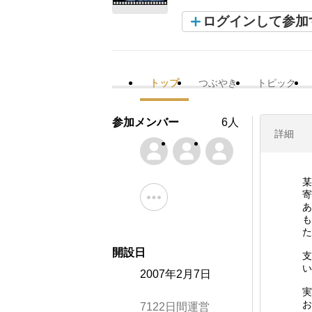
ログインして参加
トップ
つぶやき
トピック
参加メンバー
6人
詳細
某
寄
あ
も
た
開設日
支
い
2007年2月7日
実
お
7122日間運営