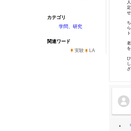
人
定
せ
カテゴリ
ち
学問、研究
ら
ト
関連ワード
老
を
実験
LA
ひ
し
ざ