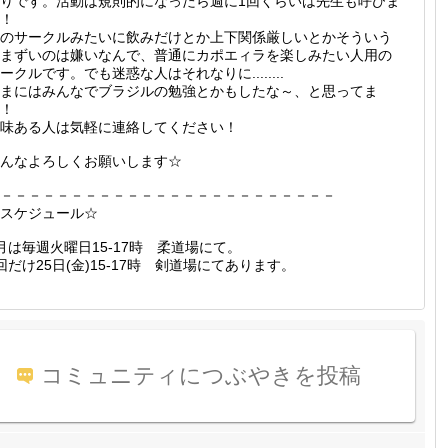
りです。活動は規則的になったら週に1回くらいは先生も呼びま
！
のサークルみたいに飲みだけとか上下関係厳しいとかそういう
まずいのは嫌いなんで、普通にカポエィラを楽しみたい人用の
ークルです。でも迷惑な人はそれなりに........
まにはみんなでブラジルの勉強とかもしたな～、と思ってま
！
味ある人は気軽に連絡してください！
んなよろしくお願いします☆
－－－－－－－－－－－－－－－－－－－－－－－－
スケジュール☆
月は毎週火曜日15-17時 柔道場にて。
回だけ25日(金)15-17時 剣道場にてあります。
コミュニティにつぶやきを投稿