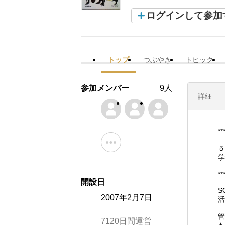
ログインして参加
トップ
つぶやき
トピック
参加メンバー
9人
詳細
**
５
学
**
開設日
S
2007年2月7日
活
管
7120日間運営