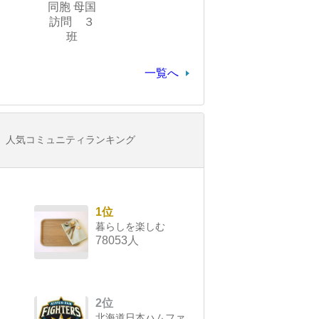
同胞 母国
訪問 ３
班
一覧へ
人気コミュニティランキング
1位
暮らしを楽しむ
78053人
2位
北海道日本ハムファ