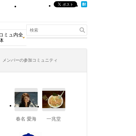
コミュ内全
体
メンバーの参加コミュニティ
春名 愛海
一兆堂