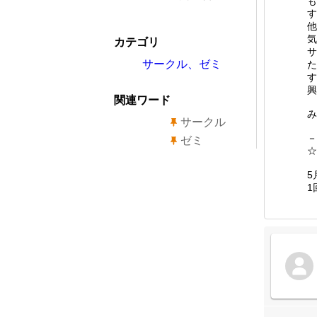
も
す
他
気
カテゴリ
サ
サークル、ゼミ
た
す
興
関連ワード
み
サークル
－
ゼミ
☆
5
1