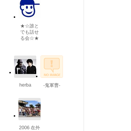
★☆誰と
でも話せ
る会☆★
herba
-鬼軍曹-
2006 在外