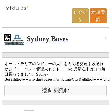
ログイ
新規登
ン
録
Sydney Buses
オーストラリアのシドニーの大半を占める交通手段それ
がシドニーバス！管理人もシドニー6ヶ月滞在中はほぼ毎
日乗ってました。Sydney
Buseshttp://www.sydneybuses.nsw.gov.au/CityRailhttp://www.cityrai
続きを読む